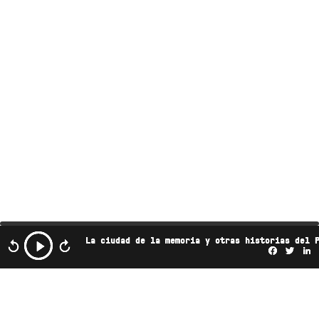
La ciudad de la memoria y otras historias del 
Facebo
Twi
L