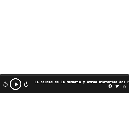
La ciudad de la memoria y otras historias del 
Facebo
Twi
L
Este podcast es propiedad de Radio Ambulante