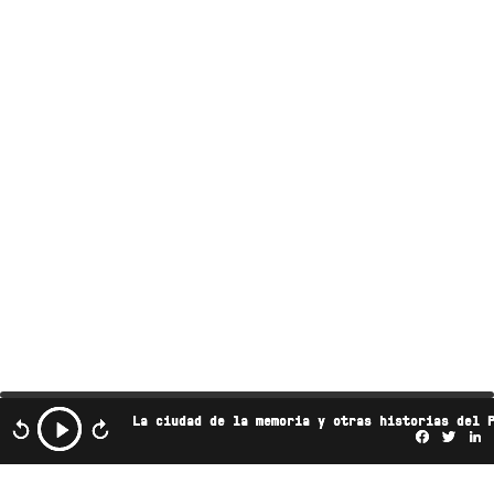
La ciudad de la memoria y otras historias del 
Facebo
Twi
L