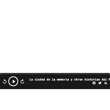
La ciudad de la memoria y otras historias del 
Facebo
Twi
L