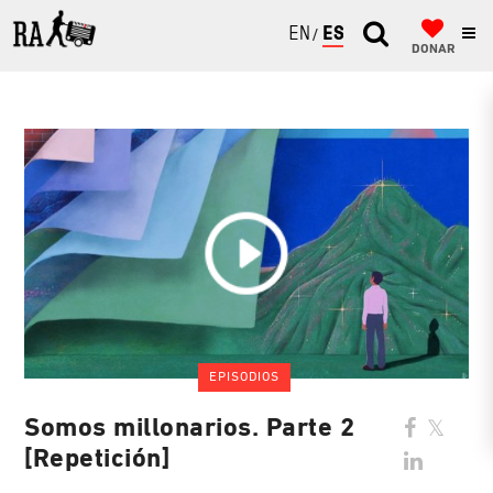
ENGLISH
ESPAÑOL
DONAR
EPISODIOS
Somos millonarios. Parte 2
[Repetición]