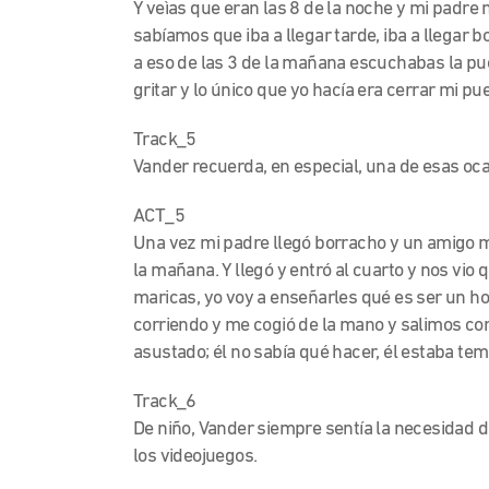
Y veìas que eran las 8 de la noche y mi padre n
sabíamos que iba a llegar tarde, iba a llegar 
a eso de las 3 de la mañana escuchabas la pu
gritar y lo único que yo hacía era cerrar mi pu
Track_5
Vander recuerda, en especial, una de esas oc
ACT_5
Una vez mi padre llegó borracho y un amigo mí
la mañana. Y llegó y entró al cuarto y nos vio
maricas, yo voy a enseñarles qué es ser un ho
corriendo y me cogió de la mano y salimos cor
asustado; él no sabía qué hacer, él estaba t
Track_6
De niño, Vander siempre sentía la necesidad d
los videojuegos.