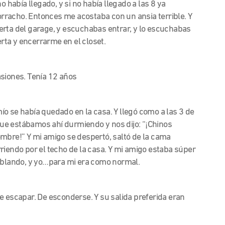
o había llegado, y si no había llegado a las 8 ya
borracho. Entonces me acostaba con un ansia terrible. Y
erta del garage, y escuchabas entrar, y lo escuchabas
erta y encerrarme en el closet.
asiones. Tenía 12 años
o se había quedado en la casa. Y llegó como a las 3 de
 que estábamos ahí durmiendo y nos dijo: “¡Chinos
mbre!” Y mi amigo se despertó, saltó de la cama
riendo por el techo de la casa. Y mi amigo estaba súper
emblando, y yo…para mi era como normal.
e escapar. De esconderse. Y su salida preferida eran