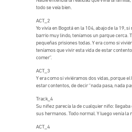
Nadie entendía la realidad que vivía la familia
todo se veía bien.
ACT_2
Yo vivía en Bogotá en la 104, abajo de la 19, s
barrio muy lindo, teníamos un parque cerca. T
pequeñas prisiones todas. Y era como si vivié
teníamos que vivir esta vida de estar conten
comer”.
ACT_3
Y era como si viviéramos dos vidas, porque el
estar contentos, de decir “nada pasa, nada 
Track_4
Su niñez parecía la de cualquier niño: llegaba 
sus hermanos. Todo normal. Y luego venía la
ACT_4