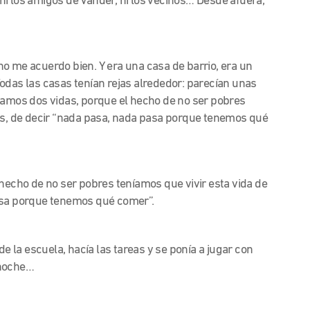
, ni los amigos de Vander, ni los vecinos… Desde afuera,
i no me acuerdo bien. Y era una casa de barrio, era un
odas las casas tenían rejas alrededor: parecían unas
ramos dos vidas, porque el hecho de no ser pobres
tos, de decir “nada pasa, nada pasa porque tenemos qué
 hecho de no ser pobres teníamos que vivir esta vida de
pasa porque tenemos qué comer”.
de la escuela, hacía las tareas y se ponía a jugar con
 noche…