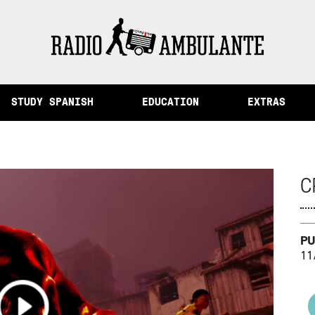
rom Peru /
The City of Memory and Other Stories from Peru
STUDY SPANISH
EDUCATION
EXTRAS
C
PU
11