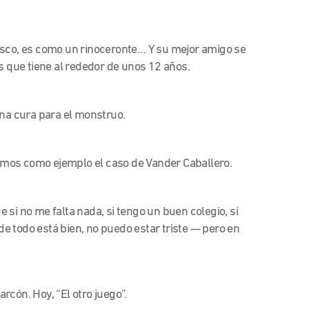
esco, es como un rinoceronte… Y su mejor amigo se
s que tiene al rededor de unos 12 años.
una cura para el monstruo.
mos como ejemplo el caso de Vander Caballero.
si no me falta nada, si tengo un buen colegio, si
 todo está bien, no puedo estar triste — pero en
cón. Hoy, “El otro juego”.