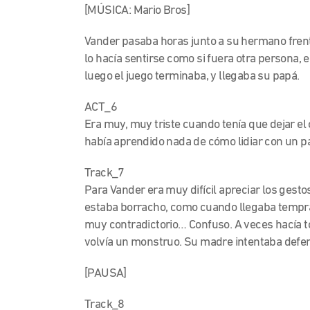
[MÚSICA: Mario Bros]
Vander pasaba horas junto a su hermano frent
lo hacía sentirse como si fuera otra persona, en
luego el juego terminaba, y llegaba su papá.
ACT_6
Era muy, muy triste cuando tenía que dejar el
había aprendido nada de cómo lidiar con un pa
Track_7
Para Vander era muy difícil apreciar los ges
estaba borracho, como cuando llegaba tempran
muy contradictorio… Confuso. A veces hacía t
volvía un monstruo. Su madre intentaba defend
[PAUSA]
Track_8