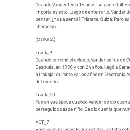
Cuando Vander tenía 16 años, su padre falleci
importa es esto: luego de enterrarlo, Vander l
pensar. ¿Y qué sentía? Tristeza. Quizá. Pero so
liberación.
[MÚSICA]
Track_9
Cuando terminó el colegio, Vander se fue de Co
Después, en 1998 y con 24 años, llegó a Cana
a trabajar durante varios años en Electronic
del mundo.
Track_10
Fue en esa época cuando Vander se dio cuenta,
perseguido desde niño. Se dio cuenta que nun
ACT_7
Porque en realidad lo que estaba…estaba sobr