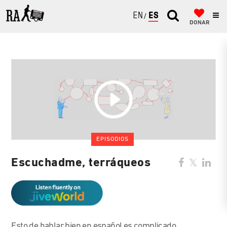
ENGLISH
ESPAÑOL
DONAR
EPISODIOS
Escuchadme, terráqueos
Esto de hablar bien en español es complicado.