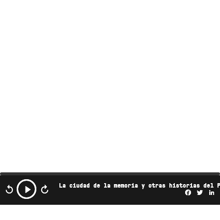
La ciudad de la memoria y otras historias del 
Facebo
Twi
L