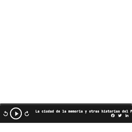
La ciudad de la memoria y otras historias del 
Facebo
Twi
L