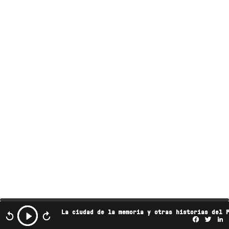
La ciudad de la memoria y otras historias del 
Facebo
Twi
L