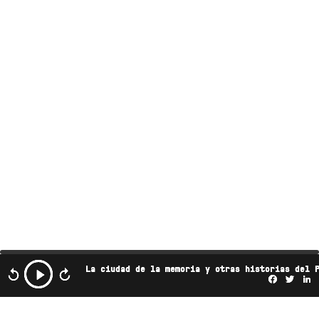
La ciudad de la memoria y otras historias del 
Facebo
Twi
L