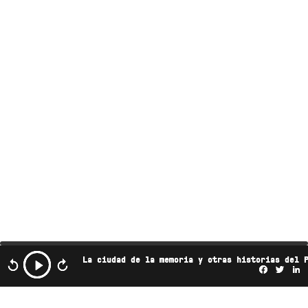
La ciudad de la memoria y otras historias del 
Facebo
Twi
L