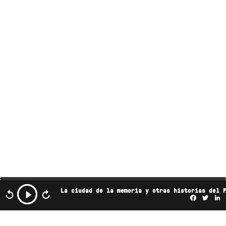
La ciudad de la memoria y otras historias del 
Facebo
Twi
L