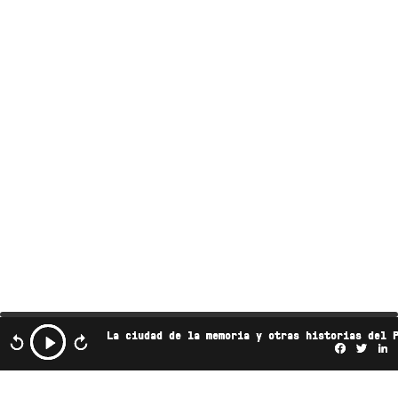
La ciudad de la memoria y otras historias del 
Facebo
Twi
L