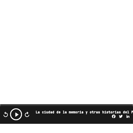
La ciudad de la memoria y otras historias del 
Facebo
Twi
L