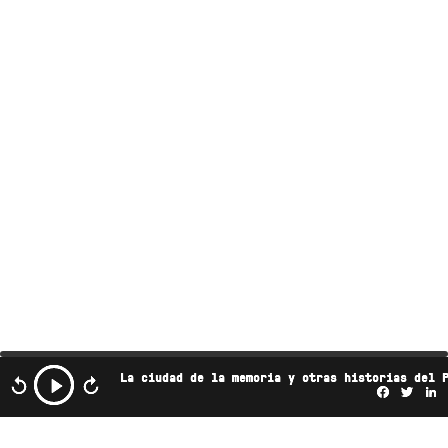
La ciudad de la memoria y otras historias del 
Facebo
Twi
L