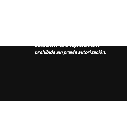
SUS
BOL
Este podcast es propiedad de
Radio Ambulante Studios.
Cualquier copia, distribución o
adaptación está expresamente
prohibida sin previa autorización.