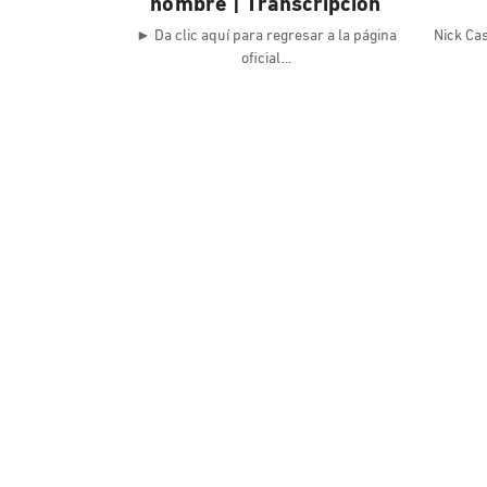
nombre | Transcripción
► Da clic aquí para regresar a la página
Nick Cas
oficial