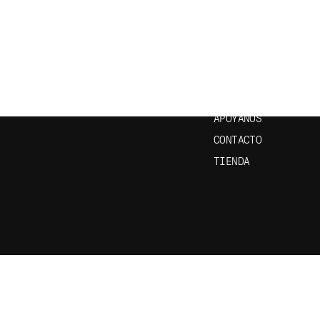
CRÍBETE A NUESTRO
ENLACES ÚTILES
ETÍN
INICIO
EPISODIOS
APRENDE ESPAÑOL
APÓYANOS
CONTACTO
TIENDA