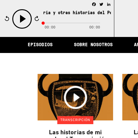
Facebook
Twitter
LinkedIn
iudad de la memoria y otras historias del Perú /
La ciud
00:00
00:00
play
EPISODIOS
SOBRE NOSOTROS
A
TRANSCRIPCIÓN
Las historias de mi
L