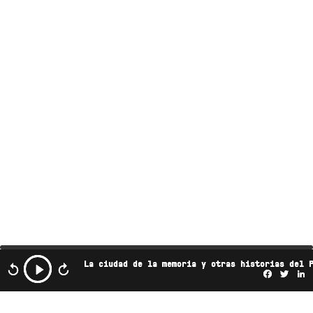
La ciudad de la memoria y otras historias del 
Facebo
Twi
L