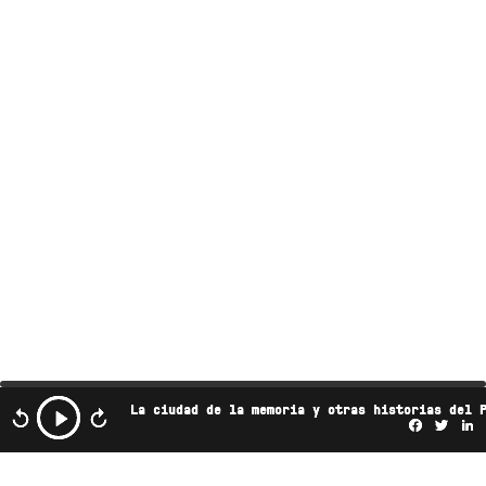
La ciudad de la memoria y otras historias del 
Facebo
Twi
L