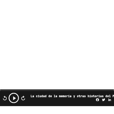
La ciudad de la memoria y otras historias del 
Facebo
Twi
L