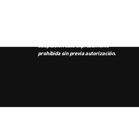
SUS
BOL
Este podcast es propiedad de
Radio Ambulante Studios.
Cualquier copia, distribución o
adaptación está expresamente
prohibida sin previa autorización.