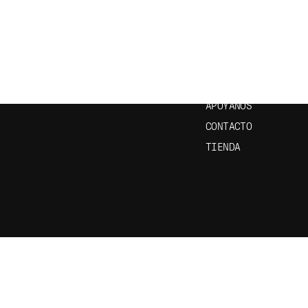
CRÍBETE A NUESTRO
ENLACES ÚTILES
ETÍN
INICIO
EPISODIOS
APRENDE ESPAÑOL
APÓYANOS
CONTACTO
TIENDA