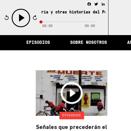
Facebook
Twitter
LinkedIn
iudad de la memoria y otras historias del Perú /
La ciud
00:00
00:00
play
EPISODIOS
SOBRE NOSOTROS
A
EPISODIOS
Señales que precederán el