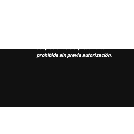
SUS
BOL
Este podcast es propiedad de
Radio Ambulante Studios.
Cualquier copia, distribución o
adaptación está expresamente
prohibida sin previa autorización.