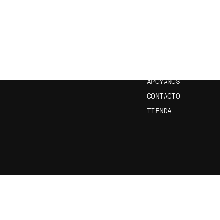
CRÍBETE A NUESTRO
ENLACES ÚTILES
ETÍN
INICIO
EPISODIOS
APRENDE ESPAÑOL
APÓYANOS
CONTACTO
TIENDA