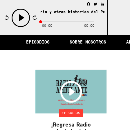
Facebook
Twitter
LinkedIn
iudad de la memoria y otras historias del Perú /
La ciud
00:00
00:00
play
EPISODIOS
SOBRE NOSOTROS
A
EPISODIOS
¡Regresa Radio