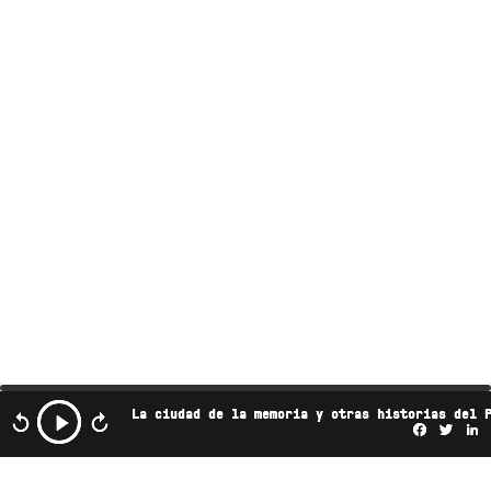
La ciudad de la memoria y otras historias del 
Facebo
Twi
L