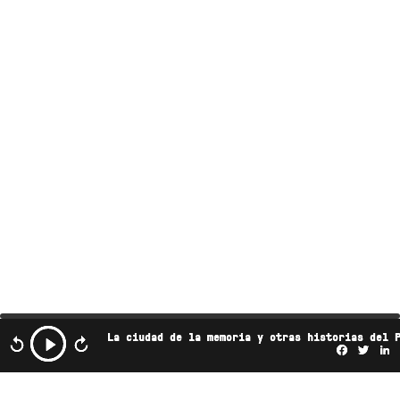
La ciudad de la memoria y otras historias del 
Facebo
Twi
L