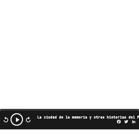
La ciudad de la memoria y otras historias del 
Facebo
Twi
L