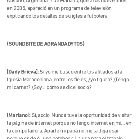
Rosario, Argentina. Y de Mariano, que a los nueve años,
en 2005, apareció en un programa de televisión
explicando los detalles de su iglesia futbolera.
(SOUNDBITE DE AGRANDADYTOS)
[Dady Brieva]:
Si yo me busco entre los afiliados a la
Iglesia Maradoniana, entre los fieles, ¿yo figuro? ¿Tengo
mi carnet? ¿Soy… cómo se dice, socio?
[Mariano]:
Sí, socio. Nunca tuve la oportunidad de visitar
la página de internet porque no tengo internet en mi… en
la computadora. Aparte mi papá no me la deja usar
porque es de él, una notebook. La usa para el trabajo.