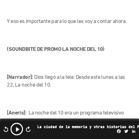
Y eso es importante para lo que les voy a contar ahora.
(SOUNDBITE DE PROMO LA NOCHE DEL 10)
[Narrador]:
Dios llegó a la tele. Desde este lunes a las
22, La noche del 10.
[Aneris]:
La noche del 10 era un programa televisivo
presentado por el mismísimo Maradona, sobre sí mismo
La ciudad de la memoria y otras historias del 
y sus hazañas, estrenado en 2005. Y no era un show
Facebo
Twi
L
nada más. Era una megaproducción como nunca se