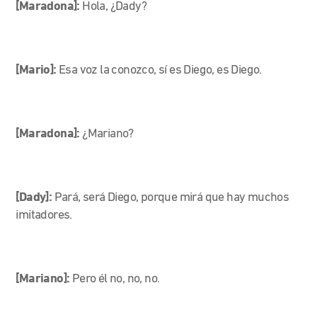
[Maradona]:
Hola, ¿Dady?
[Mario]:
Esa voz la conozco, sí es Diego, es Diego.
[Maradona]:
¿Mariano?
[Dady]:
Pará, será Diego, porque mirá que hay muchos
imitadores.
[Mariano]:
Pero él no, no, no.