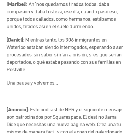
[Maribel]:
Ahí nos quedamos tirados todos, daba
compasión y daba tristeza, ese día, cuando pasó eso,
porque todos callados, como hermanos, estábamos
unidos, tirados así en el suelo durmiendo.
[Daniel]:
Mientras tanto, los 306 inmigrantes en
Waterloo estaban siendo interrogados, esperando a ser
procesados, sin saber si irían a prisión, si es que serían
deportados, o qué estaba pasando con sus familias en
Postville.
Una pausa y volvemos…
[Anuncio]:
Este podcast de NPR y el siguiente mensaje
son patrocinados por Squarespace. El destino llama.
Dice que necesitas una nueva página web. Crea una tú
mismo de manera fácil, y con el apoyo del galardonado