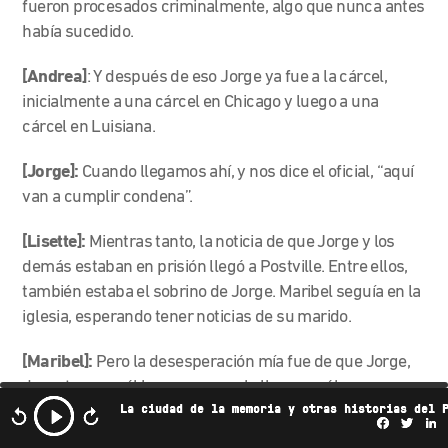
fueron procesados criminalmente, algo que nunca antes
había sucedido.
[Andrea]
: Y después de eso Jorge ya fue a la cárcel,
inicialmente a una cárcel en Chicago y luego a una
cárcel en Luisiana.
[Jorge]:
Cuando llegamos ahí, y nos dice el oficial, “aquí
van a cumplir condena”.
[Lisette]:
Mientras tanto, la noticia de que Jorge y los
demás estaban en prisión llegó a Postville. Entre ellos,
también estaba el sobrino de Jorge. Maribel seguía en la
iglesia, esperando tener noticias de su marido.
[Maribel]:
Pero la desesperación mía fue de que Jorge,
durante que a él lo agarraron y lo llevaron, él nunca me
habló.
La ciudad de la memoria y otras historias del 
Facebo
Twi
L