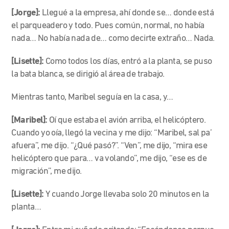
[Jorge]:
Llegué a la empresa, ahí donde se… donde está
el parqueadero y todo. Pues común, normal, no había
nada… No había nada de… como decirte extraño… Nada.
[Lisette]:
Como todos los días, entró a la planta, se puso
la bata blanca, se dirigió al área de trabajo.
Mientras tanto, Maribel seguía en la casa, y…
[Maribel]:
Oí que estaba el avión arriba, el helicóptero.
Cuando yo oía, llegó la vecina y me dijo: “Maribel, sal pa’
afuera”, me dijo. “¿Qué pasó?”. “Ven”, me dijo, “mira ese
helicóptero que para… va volando”, me dijo, “ese es de
migración”, me dijo.
[Lisette]:
Y cuando Jorge llevaba solo 20 minutos en la
planta…