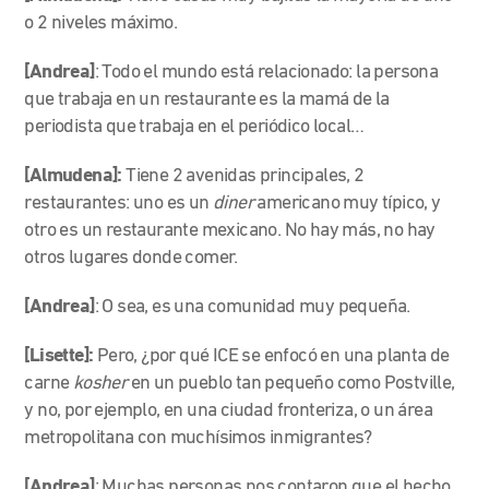
o 2 niveles máximo.
[Andrea]
: Todo el mundo está relacionado: la persona
que trabaja en un restaurante es la mamá de la
periodista que trabaja en el periódico local…
[Almudena]:
Tiene 2 avenidas principales, 2
restaurantes: uno es un
diner
americano muy típico, y
otro es un restaurante mexicano. No hay más, no hay
otros lugares donde comer.
[Andrea]
: O sea, es una comunidad muy pequeña.
[Lisette]:
Pero, ¿por qué ICE se enfocó en una planta de
carne
kosher
en un pueblo tan pequeño como Postville,
y no, por ejemplo, en una ciudad fronteriza, o un área
metropolitana con muchísimos inmigrantes?
[Andrea]
: Muchas personas nos contaron que el hecho