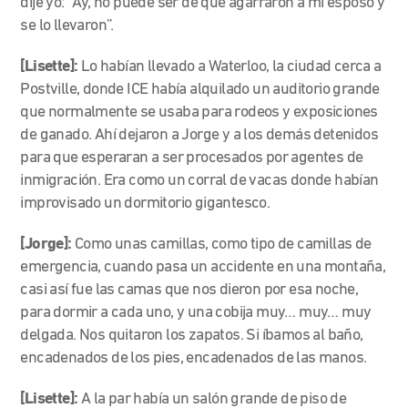
dije yo: “Ay, no puede ser de que agarraron a mi esposo y
se lo llevaron”.
[Lisette]:
Lo habían llevado a Waterloo, la ciudad cerca a
Postville, donde ICE había alquilado un auditorio grande
que normalmente se usaba para rodeos y exposiciones
de ganado. Ahí dejaron a Jorge y a los demás detenidos
para que esperaran a ser procesados por agentes de
inmigración. Era como un corral de vacas donde habían
improvisado un dormitorio gigantesco.
[Jorge]:
Como unas camillas, como tipo de camillas de
emergencia, cuando pasa un accidente en una montaña,
casi así fue las camas que nos dieron por esa noche,
para dormir a cada uno, y una cobija muy… muy… muy
delgada. Nos quitaron los zapatos. Si
íbamos al baño,
encadenados de los pies, encadenados de las manos.
[Lisette]:
A la par había un salón grande de piso de