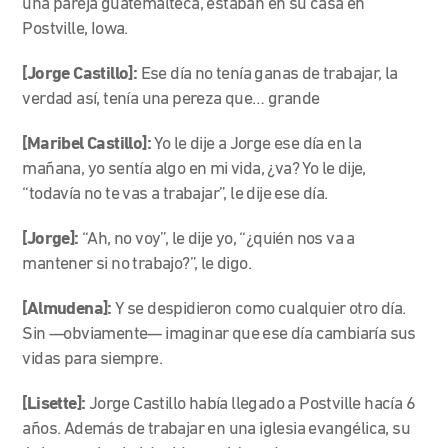
una pareja guatemalteca, estaban en su casa en
Postville, Iowa.
[Jorge Castillo]:
Ese día no tenía ganas de trabajar, la
verdad así, tenía una pereza que… grande
[Maribel Castillo]:
Yo le dije a Jorge ese día en la
mañana, yo sentía algo en mi vida, ¿va? Yo le dije,
“todavía no te vas a trabajar”, le dije ese día.
[Jorge]:
“Ah, no voy”, le dije yo, “¿quién nos va a
mantener si no trabajo?”, le digo.
[Almudena]:
Y se despidieron como cualquier otro día.
Sin
—
obviamente
—
imaginar que ese día cambiaría sus
vidas para siempre.
[Lisette]:
Jorge Castillo había llegado a Postville hacía 6
años. Además de trabajar en una iglesia evangélica, su