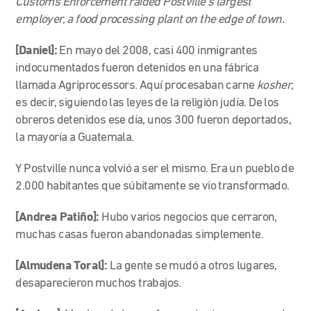
Customs Enforcement raided Postville’s largest
employer, a food processing plant on the edge of town.
[Daniel]:
En mayo del 2008, casi 400 inmigrantes
indocumentados fueron detenidos en una fábrica
llamada Agriprocessors. Aquí procesaban carne
kosher
,
es decir, siguiendo las leyes de la religión judía. De los
obreros detenidos ese día, unos 300 fueron deportados,
la mayoría a Guatemala.
Y Postville nunca volvió a ser el mismo. Era un pueblo de
2.000 habitantes que súbitamente se vio transformado.
[Andrea Patiño]:
Hubo varios negocios que cerraron,
muchas casas fueron abandonadas simplemente.
[Almudena Toral]:
La gente se mudó a otros lugares,
desaparecieron muchos trabajos.