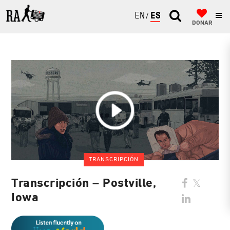
ENGLISH
ESPAÑOL
DONAR
TRANSCRIPCIÓN
Transcripción – Postville,
Iowa