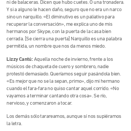
ni de balaceras. Dicen que hubo cuetes. O una tronadera.
Y si a alguno le hacen daño, seguro que no era un narco
sino un narquillo. «El diminutivo es un paliativo para
recuperar la conversación», me explica uno de mis
hermanos por Skype, con la puerta de la casa bien
cerrada. [Se cierra una puerta] Narquillo es una palabra
permitida, un nombre que nos da menos miedo.
Lizzy Cantú:
Aquella noche de invierno, frente a los
músicos de chaqueta de cuero y sombrero, nadie
protestó demasiado. Queríamos seguir pasándola bien.
«Es mejor que no se la sepan, primo», dijo mi hermano
cuando el fara-fara no quiso cantar aquel corrido. «No
vayamos a terminar cantando otra cosa». Se río,
nervioso, y comenzaron a tocar.
Los demás sólo tarareamos, aunque sí nos supiéramos
la letra.