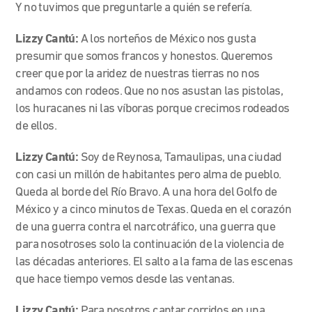
Y no tuvimos que preguntarle a quién se refería.
Lizzy Cantú:
A los norteños de México nos gusta
presumir que somos francos y honestos. Queremos
creer que por la aridez de nuestras tierras no nos
andamos con rodeos. Que no nos asustan las pistolas,
los huracanes ni las víboras porque crecimos rodeados
de ellos.
Lizzy Cantú:
Soy de Reynosa, Tamaulipas, una ciudad
con casi un millón de habitantes pero alma de pueblo.
Queda al borde del Río Bravo. A una hora del Golfo de
México y a cinco minutos de Texas. Queda en el corazón
de una guerra contra el narcotráfico, una guerra que
para nosotroses solo la continuación de la violencia de
las décadas anteriores. El salto a la fama de las escenas
que hace tiempo vemos desde las ventanas.
Lizzy Cantú:
Para nosotros cantar corridos en una