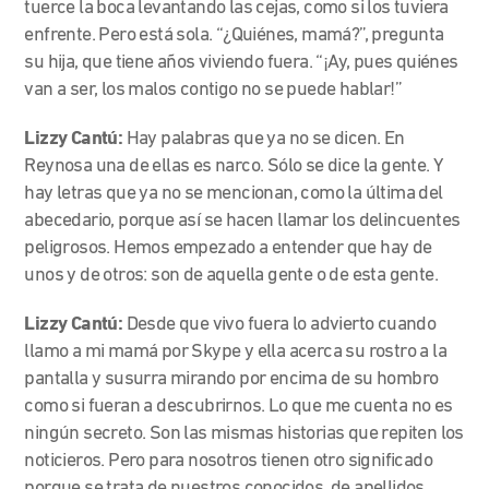
tuerce la boca levantando las cejas, como si los tuviera
enfrente. Pero está sola. “¿Quiénes, mamá?”, pregunta
su hija, que tiene años viviendo fuera. “¡Ay, pues quiénes
van a ser, los malos contigo no se puede hablar!”
Lizzy Cantú:
Hay palabras que ya no se dicen. En
Reynosa una de ellas es narco. Sólo se dice la gente. Y
hay letras que ya no se mencionan, como la última del
abecedario, porque así se hacen llamar los delincuentes
peligrosos. Hemos empezado a entender que hay de
unos y de otros: son de aquella gente o de esta gente.
Lizzy Cantú:
Desde que vivo fuera lo advierto cuando
llamo a mi mamá por Skype y ella acerca su rostro a la
pantalla y susurra mirando por encima de su hombro
como si fueran a descubrirnos. Lo que me cuenta no es
ningún secreto. Son las mismas historias que repiten los
noticieros. Pero para nosotros tienen otro significado
porque se trata de nuestros conocidos, de apellidos