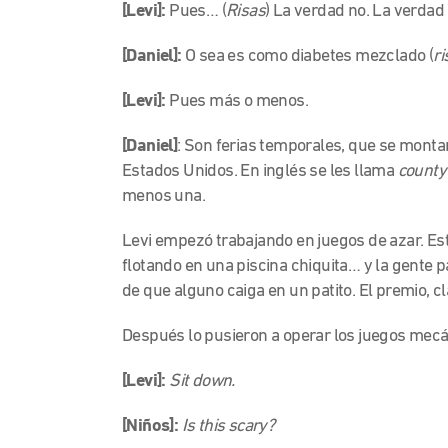
[Levi]:
Pues… (
Risas
) La verdad no. La verdad 
[Daniel]:
O sea es como diabetes mezclado (
ri
[Levi]:
Pues más o menos.
[Daniel]
: Son ferias temporales, que se monta
Estados Unidos. En inglés se les llama
county 
menos una.
Levi empezó trabajando en juegos de azar. Est
flotando en una piscina chiquita… y la gente p
de que alguno caiga en un patito. El premio, cl
Después lo pusieron a operar los juegos mecá
[Levi]:
Sit down.
[Niños]:
Is this scary?