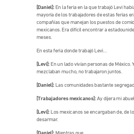
[Daniel]:
En la feria en la que trabajó Levi h
mayoría de los trabajadores de estas ferias er
compañías que manejan los puestos de comid
mexicanos. Era difícil encontrar a estadounid
meses.
En esta feria donde trabajó Levi…
[Levi]:
En un lado vivían personas de México. 
mezclaban mucho, no trabajaron juntos.
[Daniel]:
Las comunidades bastante segregad
[Trabajadores mexicanos]:
Ay dijera mi abue
[Levi]:
Los mexicanos se encargaban de, de l
desarmar.
[Daniel]:
Mientras que…