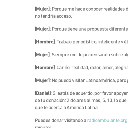
[Mujer]
: Porque me hace conocer realidades d
no tendría acceso.
[Mujer]
: Porque tiene una propuesta diferente
[Hombre]
: Trabajo periodístico, inteligente y ét
[Mujer]
: Siempre me dejan pensando sobre al
[Hombre]
: Cariño, realidad, dolor, amor, aleg
[Mujer]
: No puedo visitar Latinoamérica, pero
[Daniel]
: Si estás de acuerdo, por favor apoye
de tu donación: 2 dólares al mes, 5, 10, lo qu
que te acerca a América Latina.
Puedes donar visitando a
radioambulante.org
minutos.