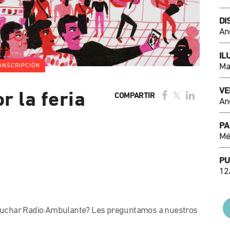
DI
An
IL
Ma
ANSCRIPCIÓN
VE
r la feria
COMPARTIR
An
PA
Mé
PU
12
cuchar Radio Ambulante? Les preguntamos a nuestros