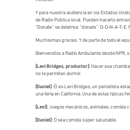
Y para nuestra audiencia en los Estados Unid
de Radio Pública local. Pueden hacerlo entran
“Donate” se deletrea: “donate”: D-O-N-A-T-E. 
Muchísimas gracias. Y de parte de todo el equ
Bienvenidos a Radio Ambulante desde NPR, so
[Levi Bridges, productor]:
Hacer esa chamba, 
no te permiten dormir.
[Daniel]
: Él es Levi Bridges, un periodista es
una feria en California. Una de estas típicas f
[Levi]:
Juegos mecánicos, animales, comida
[Daniel]:
O sea comida súper saludable.