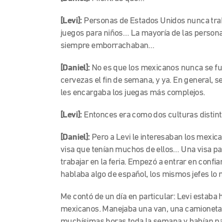
[Levi]:
Personas de Estados Unidos nunca trab
juegos para niños… La mayoría de las person
siempre emborrachaban…
[Daniel]:
No es que los mexicanos nunca se fue
cervezas el fin de semana, y ya. En general, s
les encargaba los juegas más complejos.
[Levi]:
Entonces era como dos culturas distint
[Daniel]:
Pero a Levi le interesaban los mexica
visa que tenían muchos de ellos… Una visa pa
trabajar en la feria. Empezó a entrar en conf
hablaba algo de español, los mismos jefes lo
Me contó de un día en particular: Levi estab
mexicanos. Manejaba una van, una camioneta
muchísimas horas toda la semana y habían pas