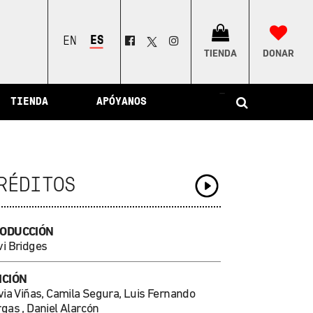
ESPAÑOL
ENGLISH
TIENDA
DONAR
–
TIENDA
APÓYANOS
RÉDITOS
ODUCCIÓN
vi Bridges
ICIÓN
via Viñas, Camila Segura, Luis Fernando
gas , Daniel Alarcón