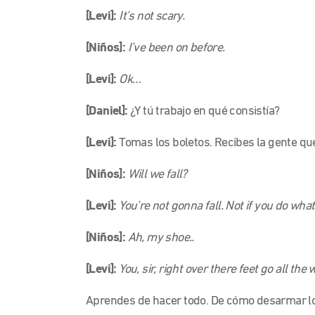
[Levi]:
It’s not scary.
[Niños]:
I’ve been on before.
[Levi]:
Ok…
[Daniel]:
¿Y tú trabajo en qué consistía?
[Levi]:
Tomas los boletos. Recibes la gente que
[Niños]:
Will we fall?
[Levi]:
You’re not gonna fall. Not if you do what 
[Niños]:
Ah, my shoe..
[Levi]:
You, sir, right over there feet go all th
Aprendes de hacer todo. De cómo desarmar lo