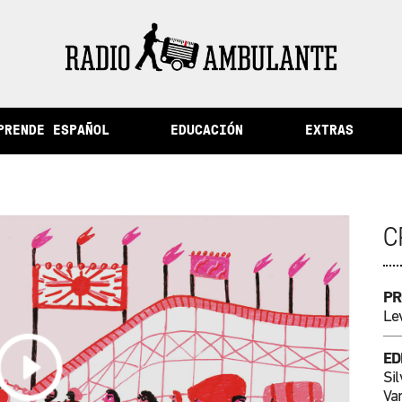
 la memoria y otras historias del Perú
PRENDE ESPAÑOL
EDUCACIÓN
EXTRAS
C
PR
Le
ED
Sil
Var