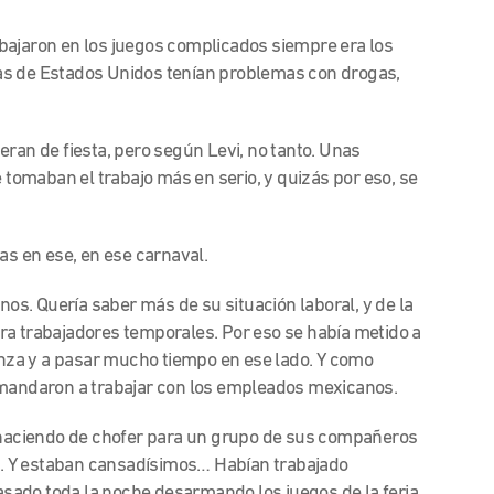
ajaron en los juegos complicados siempre era los
as de Estados Unidos tenían problemas con drogas,
ran de fiesta, pero según Levi, no tanto. Unas
e tomaban el trabajo más en serio, y quizás por eso, se
as en ese, en ese carnaval.
nos. Quería saber más de su situación laboral, y de la
ra trabajadores temporales. Por eso se había metido a
ianza y a pasar mucho tiempo en ese lado. Y como
 mandaron a trabajar con los empleados mexicanos.
a haciendo de chofer para un grupo de sus compañeros
. Y estaban cansadísimos… Habían trabajado
ado toda la noche desarmando los juegos de la feria.