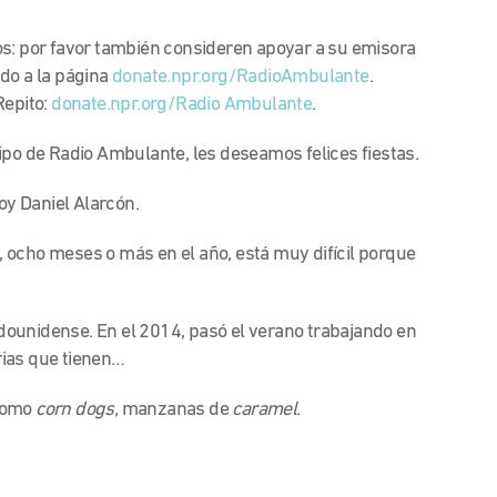
os: por favor también consideren apoyar a su emisora
do a la página
donate.npr.org/RadioAmbulante
.
Repito:
donate.npr.org/Radio Ambulante
.
ipo de Radio Ambulante, les deseamos felices fiestas.
y Daniel Alarcón.
ocho meses o más en el año, está muy difícil porque
tadounidense. En el 2014, pasó el verano trabajando en
erias que tienen…
 como
corn dogs,
manzanas de
caramel
.