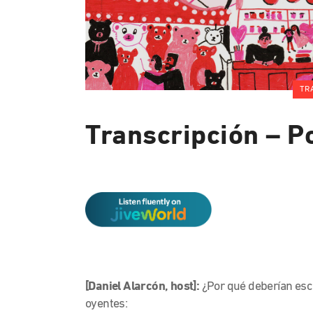
TR
Transcripción – Po
[Daniel Alarcón, host]:
¿Por qué deberían es
oyentes: