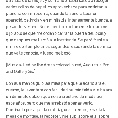
de visita de la mujer, y su marido había salido a recoger
varios rollos de papel. Yo aprovechaba para entintar la
plancha con mi poema, cuando la señora Leonor
apareció, pelirroja y en minifalda, intensamente blanca, a
pesar del verano. No recuerdo exactamente lo que me
dijo, sólo sé que me ordenó cerrar la puerta del local y
que después me llamó a la trastienda. Se paró frente a
mí, me contempló unos segundos, esbozando la sonrisa
que ya le conocía, y luego me besó.
[Música- Led by the dress colored in red, Augustus Bro
and Gallery Six]
Con sus manos guió las mías para que le acariciara el
cuerpo, le levantara con facilidad su minifalda y le bajara
un diminuto calzón que no sé si estuvo de moda por
esos años, pero que me arrebató apenas verlo.
Dominado por aquella embriaguez, la empuje hasta la
mesa de montaje, la recosté y me subí sobre ella, sobre