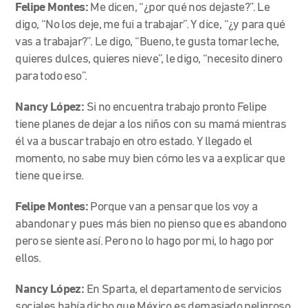
Felipe Montes:
Me dicen, “¿por qué nos dejaste?”. Le
digo, “No los deje, me fui a trabajar”. Y dice, “¿y para qué
vas a trabajar?”. Le digo, “Bueno, te gusta tomar leche,
quieres dulces, quieres nieve”, le digo, “necesito dinero
para todo eso”.
Nancy López:
Si no encuentra trabajo pronto Felipe
tiene planes de dejar a los niños con su mamá mientras
él va a buscar trabajo en otro estado. Y llegado el
momento, no sabe muy bien cómo les va a explicar que
tiene que irse.
Felipe Montes:
Porque van a pensar que los voy a
abandonar y pues más bien no pienso que es abandono
pero se siente así. Pero no lo hago por mi, lo hago por
ellos.
Nancy López:
En Sparta, el departamento de servicios
sociales había dicho que México es demasiado peligroso,