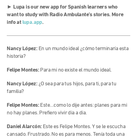
►
Lupa is our new app for Spanish learners who
want to study with Radio Ambulante’s stories. More
info at
lupa.app
.
Nancy López:
En un mundo ideal ¿cómo terminaría esta
historia?
Felipe Montes:
Para mi no existe el mundo ideal.
Nancy López:
¿O sea para tus hijos, para ti, para tu
familia?
Felipe Montes:
Este…como lo dije antes: planes para mi
no hay planes. Prefiero vivir dia a dia.
Daniel Alarcón:
Este es Felipe Montes. Y se le escucha
cansado. Frustrado. No es para menos. Tenía toda una