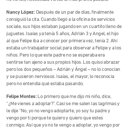
Nancy López:
Después de un par de días, finalmente
consiguió la cita. Cuando llegó a la oficina de servicios
sociale, sus hijos estaban jugando en un cuartito lleno de
juguetes. Isaías ya tenía 5 años, Adrián 3 y Angel, el hijo
al que Felipe iba a conocer por primera vez, tenía 2. Ahí
estaba un trabajador social para observar a Felipe y a los
niños. Pero lo que este padre no se esperaba era
sentirse tan ajeno a sus propios hijos. Los quiso abrazar
pero los dos pequeños – Adrián y Ángel – no lo conocían
y se pusieron nerviosos. Isaías, el mayor, lo reconocia
pero no entendía qué estaba pasando.
Felipe Montes:
Lo primero que me dijo mi niño, dice,
“¿Me vienes a adoptar?”. Casi se me salen las lagrimas y
le dije “No, yo no vengo adoptarte, yo soy tu padre y
vengo por ti porque te quiero y quiero que estes
conmigo. Así que yo no te vengo a adoptar, yo vengo por