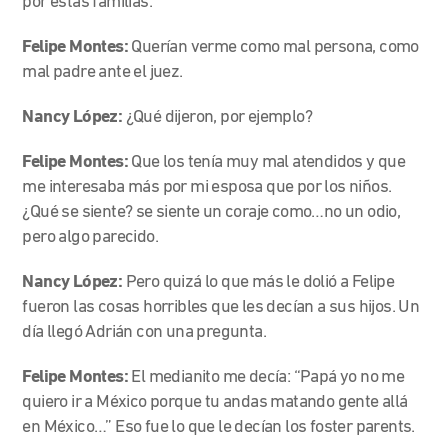
por estas familias.
Felipe Montes:
Querían verme como mal persona, como
mal padre ante el juez.
Nancy López:
¿Qué dijeron, por ejemplo?
Felipe Montes:
Que los tenía muy mal atendidos y que
me interesaba más por mi esposa que por los niños.
¿Qué se siente? se siente un coraje como…no un odio,
pero algo parecido.
Nancy López:
Pero quizá lo que más le dolió a Felipe
fueron las cosas horribles que les decían a sus hijos. Un
día llegó Adrián con una pregunta.
Felipe Montes:
El medianito me decía: “Papá yo no me
quiero ir a México porque tu andas matando gente allá
en México…” Eso fue lo que le decían los foster parents.