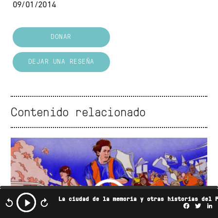
09/01/2014
DONAR
DEJAR UNA RESEÑA
Contenido relacionado
La ciudad de la memoria y otras historias del 
Facebo
Twi
L