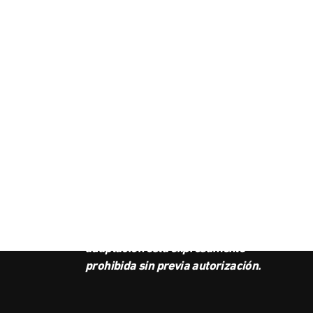
SUS
BOL
Este podcast es propiedad de
Radio Ambulante Studios.
Cualquier copia, distribución o
adaptación está expresamente
prohibida sin previa autorización.