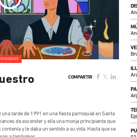
DI
An
MÚ
An
VE
Br
EPISODIOS
IL
Ar
uestro
COMPARTIR
PA
Ar
TE
 una tarde de 1991 en una fiesta parroquial en Santa
Ep
chances de ascender y ella una monja principiante que
os contenía y le daba un sentido a su vida. Hasta que se
PU
ron a tambalear.