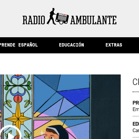
a memoria y otras historias del Perú
PRENDE ESPAÑOL
EDUCACIÓN
EXTRAS
C
PR
Emi
ED
Ca