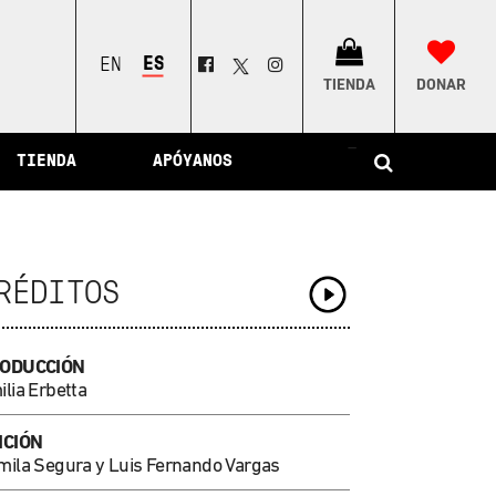
ESPAÑOL
ENGLISH
TIENDA
DONAR
–
TIENDA
APÓYANOS
RÉDITOS
ODUCCIÓN
lia Erbetta
ICIÓN
mila Segura y Luis Fernando Vargas