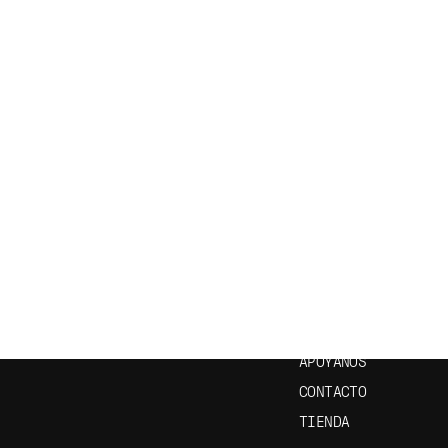
CRÍBETE A NUESTRO
ENLACES ÚTILES
ETÍN
INICIO
EPISODIOS
APRENDE ESPAÑOL
APÓYANOS
CONTACTO
TIENDA