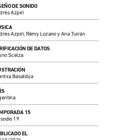
SEÑO DE SONIDO
drés Azpiri
SICA
drés Azpiri, Rémy Lozano y Ana Tuirán
RIFICACIÓN DE DATOS
uno Scelza
USTRACIÓN
antxa Basaldúa
ÍS
gentina
MPORADA 15
isodio 19
BLICADO EL