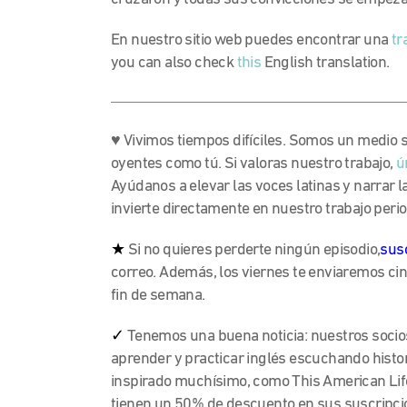
En nuestro sitio web puedes encontrar una
tr
you can also check
this
English translation.
♥
Vivimos tiempos difíciles. Somos un medio 
oyentes como tú. Si valoras nuestro trabajo,
ú
Ayúdanos a elevar las voces latinas y narrar 
invierte directamente en nuestro trabajo period
★
Si no quieres perderte ningún episodio,
susc
correo. Además, los viernes te enviaremos ci
fin de semana.
✓
Tenemos una buena noticia: nuestros socio
aprender y practicar inglés escuchando histo
inspirado muchísimo, como This American Lif
tienen un 50% de descuento en sus suscripció