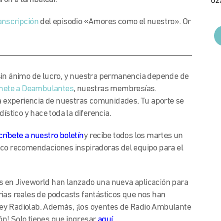
02
anscripción
del episodio «Amores como el nuestro». Or
sin ánimo de lucro, y nuestra permanencia depende de
nete a Deambulantes
, nuestras membresías.
la experiencia de nuestras comunidades. Tu aporte se
ístico y hace toda la diferencia.
ríbete a nuestro boletín
y recibe todos los martes un
nco recomendaciones inspiradoras del equipo para el
s en Jiveworld han lanzado una nueva aplicación para
rias reales de podcasts fantásticos que nos han
ey Radiolab. Además, ¡los oyentes de Radio Ambulante
n! Solo tienes que ingresar
aquí
.