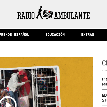
de la memoria y otras historias del Perú
PRENDE ESPAÑOL
EDUCACIÓN
EXTRAS
C
PR
Ma
ED
Sil