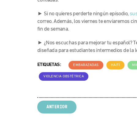
contadas.
► Si no quieres perderte ningún episodio,
sus
correo. Además, los viernes te enviaremos ci
fin de semana.
► ¿Nos escuchas para mejorar tu español? Te
diseñada para estudiantes intermedios de la 
ETIQUETAS:
EMBARAZADAS
HAITÍ
MI
VIOLENCIA OBSTÉTRICA
ANTERIOR