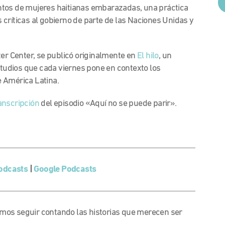
ntos de mujeres haitianas embarazadas, una práctica
críticas al gobierno de parte de las Naciones Unidas y
zer Center, se publicó originalmente en
El hilo
, un
udios que cada viernes pone en contexto los
 América Latina.
anscripción
del episodio «Aquí no se puede parir».
.
odcasts
|
Google Podcasts
emos seguir contando las historias que merecen ser