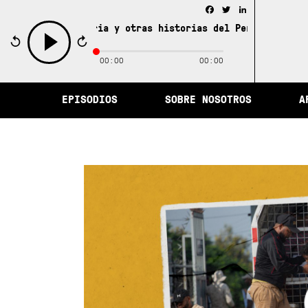
Facebook
Twitter
LinkedIn
ad de la memoria y otras historias del Perú /
La ciudad 
00:00
00:00
play
EPISODIOS
SOBRE NOSOTROS
A