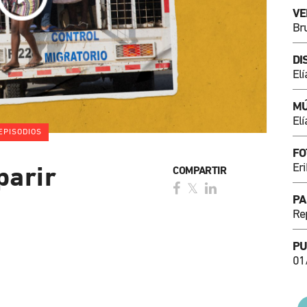
VE
Br
DI
El
MÚ
El
EPISODIOS
FO
Eri
parir
COMPARTIR
PA
Re
PU
01