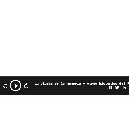
La ciudad de la memoria y otras historias del 
Facebo
Twi
L
Este podcast es propiedad de Radio Ambulante