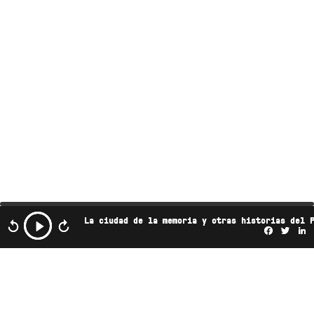
La ciudad de la memoria y otras historias del 
Facebo
Twi
L