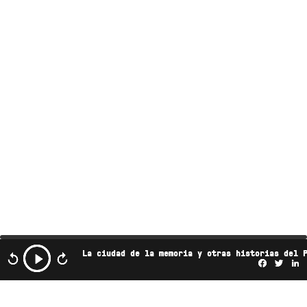
La ciudad de la memoria y otras historias del 
Facebo
Twi
L