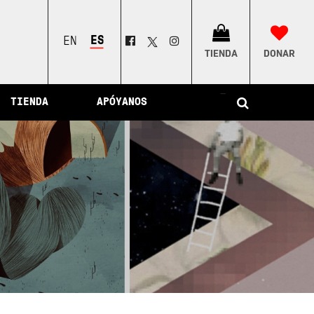
l Perú
ESPAÑOL
ENGLISH
TIENDA
DONAR
–
TIENDA
APÓYANOS