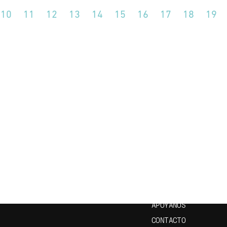
10
11
12
13
14
15
16
17
18
19
CRÍBETE A NUESTRO
ENLACES ÚTILES
ETÍN
INICIO
EPISODIOS
APRENDE ESPAÑOL
APÓYANOS
CONTACTO