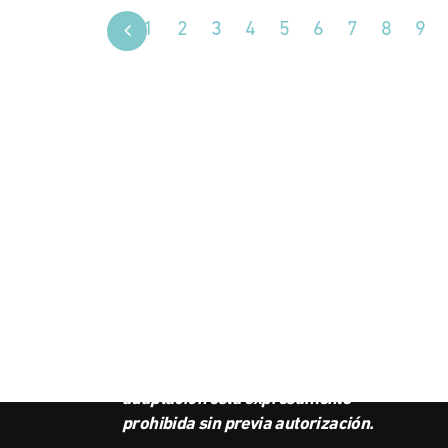
1
2
3
4
5
6
7
8
9
SUS
BOL
Este podcast es propiedad de
Radio Ambulante Studios.
Cualquier copia, distribución o
adaptación está expresamente
prohibida sin previa autorización.