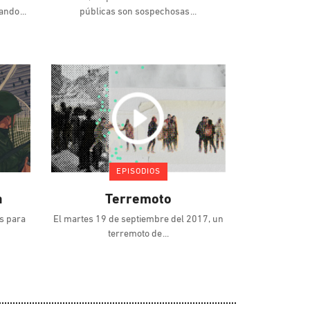
uando
públicas son sospechosas
EPISODIOS
a
Terremoto
s para
El martes 19 de septiembre del 2017, un
terremoto de