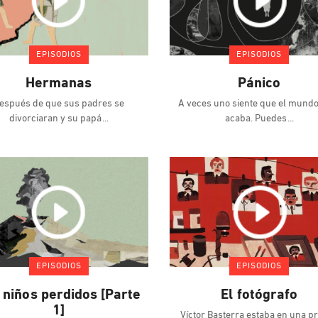
EPISODIOS
EPISODIOS
Hermanas
Pánico
espués de que sus padres se
A veces uno siente que el mundo
divorciaran y su papá
acaba. Puedes
EPISODIOS
EPISODIOS
 niños perdidos [Parte
El fotógrafo
1]
Víctor Basterra estaba en una pr