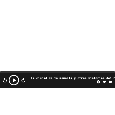
La ciudad de la memoria y otras historias del 
Facebo
Twi
L