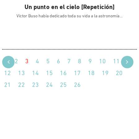
Un punto en el cielo [Repetición]
Víctor Buso había dedicado toda su vida a la astronomía
1
2
3
4
5
6
7
8
9
10
11
12
13
14
15
16
17
18
19
20
21
22
23
24
25
26