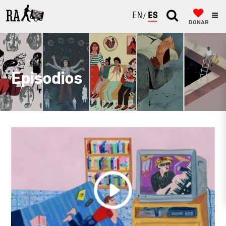
ENGLISH
ESPAÑOL
DONAR
Episodios