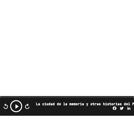
La ciudad de la memoria y otras historias del 
Facebo
Twi
L