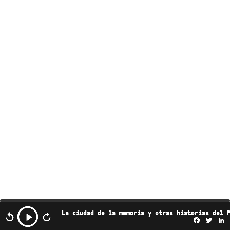
La ciudad de la memoria y otras historias del 
Facebo
Twi
L