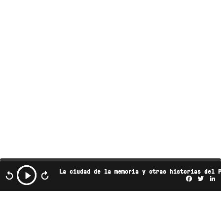
La ciudad de la memoria y otras historias del 
Facebo
Twi
L