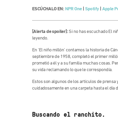
ESCÚCHALO EN:
NPR One
|
Spotify
|
Apple P
[Alerta de spoiler]:
Si no has escuchado El ni
leyendo.
En ‘El niño millón’ contamos la historia de Cá
septiembre de 1958, completó el primer millón
prometió a él y a su familia muchas cosas. Pe
su vida reclamando lo que le correspondía.
Estos son algunos de los artículos de prens
cuidadosamente en una carpeta hasta el día d
Buscando el ranchito.