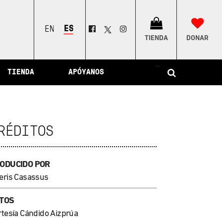
ESPAÑOL
ENGLISH
TIENDA
DONAR
–
TIENDA
APÓYANOS
RÉDITOS
ODUCIDO POR
eris Casassus
TOS
rtesía Cándido Aizprúa