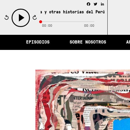
Facebook
Twitter
LinkedIn
 la memoria y otras historias del Perú /
La ciudad de la
00:00
00:00
play
EPISODIOS
SOBRE NOSOTROS
A