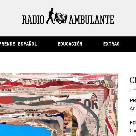
 memoria y otras historias del Perú
PRENDE ESPAÑOL
EDUCACIÓN
EXTRAS
C
PR
An
FO
Co