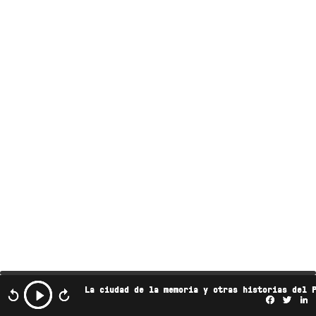
La ciudad de la memoria y otras historias del 
Facebo
Twi
L