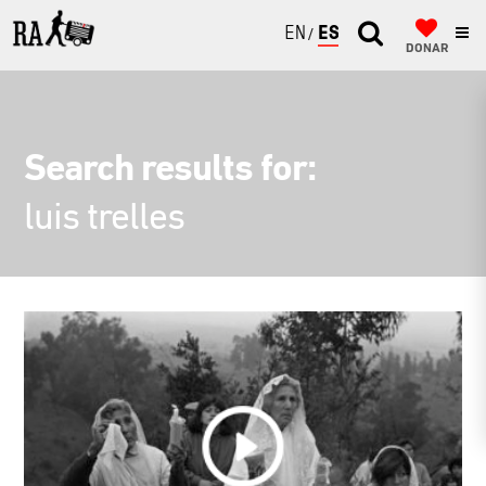
ENGLISH
ESPAÑOL
DONAR
Search results for:
luis trelles