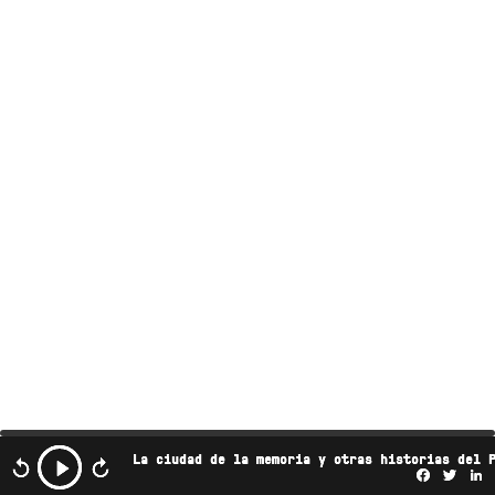
La ciudad de la memoria y otras historias del 
Facebo
Twi
L