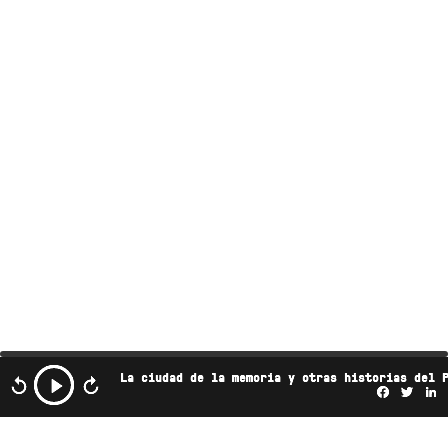
La ciudad de la memoria y otras historias del 
Facebo
Twi
L