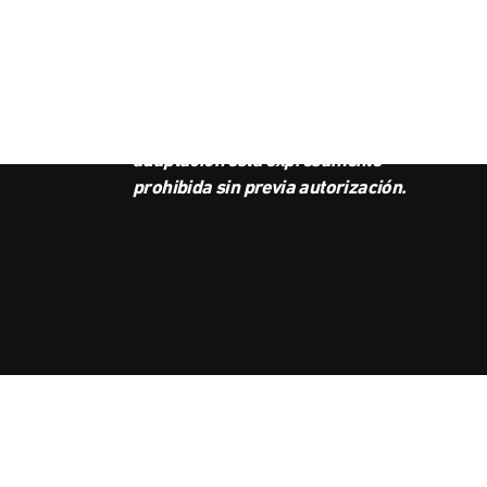
SUS
BOL
Este podcast es propiedad de
Radio Ambulante Studios.
Cualquier copia, distribución o
adaptación está expresamente
prohibida sin previa autorización.