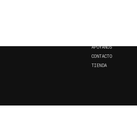
CRÍBETE A NUESTRO
ENLACES ÚTILES
ETÍN
INICIO
EPISODIOS
APRENDE ESPAÑOL
APÓYANOS
CONTACTO
TIENDA