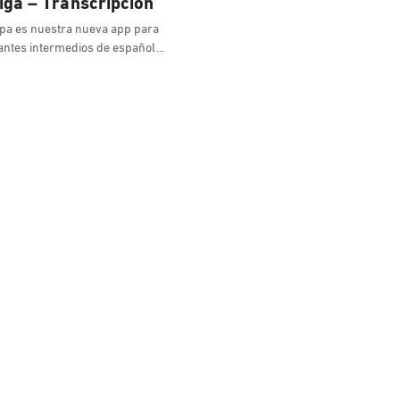
ga – Transcripción
a es nuestra nueva app para
antes intermedios de español