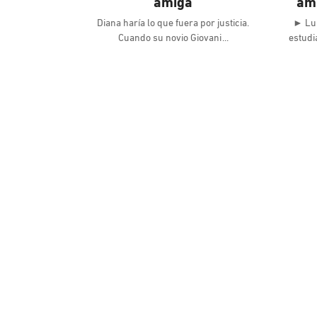
amiga
ami
Diana haría lo que fuera por justicia.
► Lup
Cuando su novio Giovani
estudi