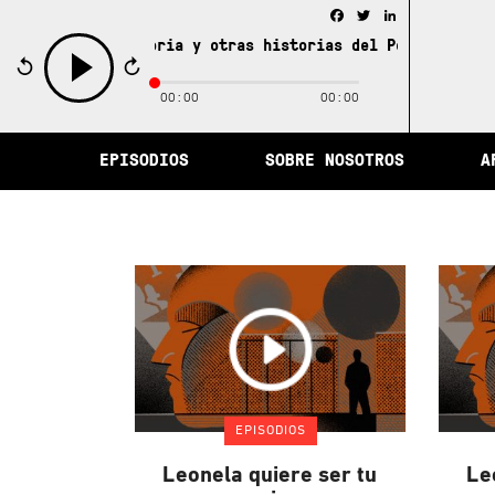
Facebook
Twitter
LinkedIn
ciudad de la memoria y otras historias del Perú /
La ciu
00:00
00:00
play
EPISODIOS
SOBRE NOSOTROS
A
EPISODIOS
Leonela quiere ser tu
Le