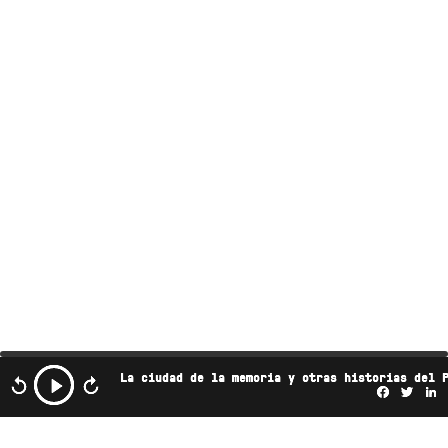
La ciudad de la memoria y otras historias del 
Facebo
Twi
L