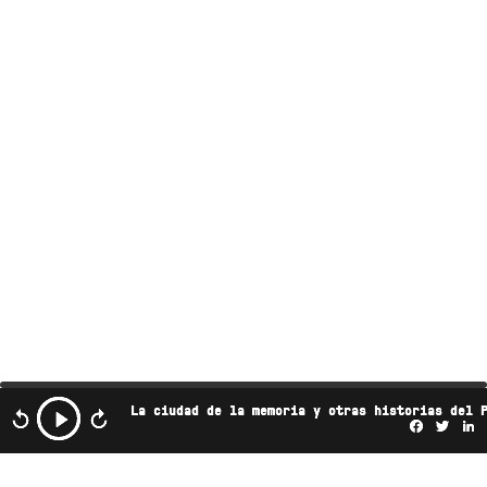
La ciudad de la memoria y otras historias del 
Facebo
Twi
L