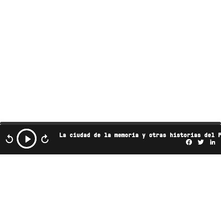
La ciudad de la memoria y otras historias del 
Facebo
Twi
L
Este podcast es propiedad de Radio Ambulante