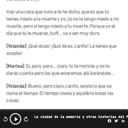
Hay una cosa que nunca te he dicho, que es que tú
tienes miedo a la muerte y yo, yo no le tengo miedo a mi
muerte, pero sí tengo miedo a tu muerte. Porque yo el
día que tú te mueras, buff… va a ser muy duro.
[Yolanda]
: ¡Qué dices! ¡Qué dices, cariño! La tienes que
aceptar.
[Marisa]
: Sí, pero, pero… claro, tú te morirás y no te
darás cuenta pero los que estaremos allí llorándote…
[Yolanda]
: Bueno, pero claro, cariño, existe lo que se
llama el tiempo. El tiempo nivela y equilibra todas las
cosas.
[Marisa]
: ¿Tú crees que será cuestión de tiempo,
La ciudad de la memoria y otras historias del 
entonces?
Facebo
Twi
L