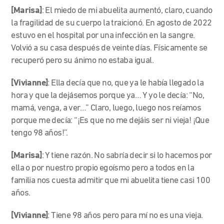
[Marisa]
: El miedo de mi abuelita aumentó, claro, cuando
la fragilidad de su cuerpo la traicionó. En agosto de 2022
estuvo en el hospital por una infección en la sangre.
Volvió a su casa después de veinte días. Físicamente se
recuperó pero su ánimo no estaba igual.
[Vivianne]
: Ella decía que no, que ya le había llegado la
hora y que la dejásemos porque ya… Y yo le decía: “No,
mamá, venga, a ver…” Claro, luego, luego nos reíamos
porque me decía: “¡Es que no me dejáis ser ni vieja! ¡Que
tengo 98 años!”.
[Marisa]
: Y tiene razón. No sabría decir si lo hacemos por
ella o por nuestro propio egoísmo pero a todos en la
familia nos cuesta admitir que mi abuelita tiene casi 100
años.
[Vivianne]
: Tiene 98 años pero para mí no es una vieja.