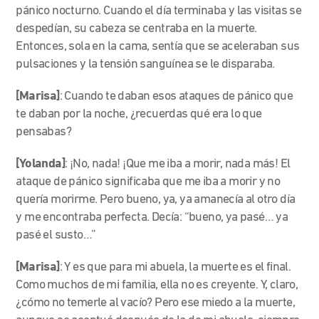
pánico nocturno. Cuando el día terminaba y las visitas se
despedían, su cabeza se centraba en la muerte.
Entonces, sola en la cama, sentía que se aceleraban sus
pulsaciones y la tensión sanguínea se le disparaba.
[Marisa]
: Cuando te daban esos ataques de pánico que
te daban por la noche, ¿recuerdas qué era lo que
pensabas?
[Yolanda]
: ¡No, nada! ¡Que me iba a morir, nada más! El
ataque de pánico significaba que me iba a morir y no
quería morirme. Pero bueno, ya, ya amanecía al otro día
y me encontraba perfecta. Decía: “bueno, ya pasé… ya
pasé el susto…”
[Marisa]
: Y es que para mi abuela, la muerte es el final.
Como muchos de mi familia, ella no es creyente. Y, claro,
¿cómo no temerle al vacío? Pero ese miedo a la muerte,