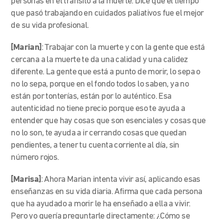
personas en el tránsito a la muerte. Dice que el tiempo
que pasó trabajando en cuidados paliativos fue el mejor
de su vida profesional.
[Marian]
: Trabajar con la muerte y con la gente que está
cercana a la muerte te da una calidad y una calidez
diferente. La gente que está a punto de morir, lo sepa o
no lo sepa, porque en el fondo todos lo saben, ya no
están por tonterías, están por lo auténtico. Esa
autenticidad no tiene precio porque eso te ayuda a
entender que hay cosas que son esenciales y cosas que
no lo son, te ayuda a ir cerrando cosas que quedan
pendientes, a tener tu cuenta corriente al día, sin
número rojos.
[Marisa]
: Ahora Marian intenta vivir así, aplicando esas
enseñanzas en su vida diaria. Afirma que cada persona
que ha ayudado a morir le ha enseñado a ella a vivir.
Pero yo quería preguntarle directamente: ¿Cómo se