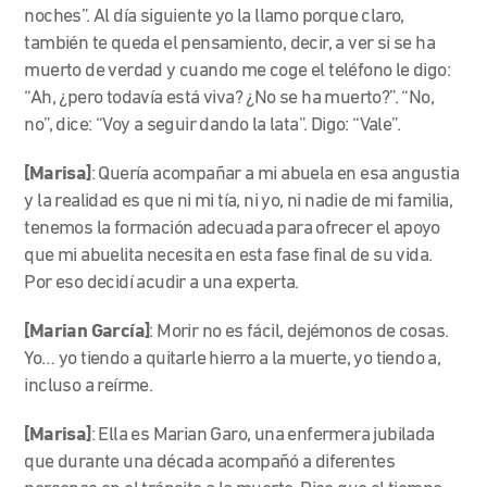
noches”. Al día siguiente yo la llamo porque claro,
también te queda el pensamiento, decir, a ver si se ha
muerto de verdad y cuando me coge el teléfono le digo:
“Ah, ¿pero todavía está viva? ¿No se ha muerto?”. “No,
no”, dice: “Voy a seguir dando la lata”. Digo: “Vale”.
[Marisa]
: Quería acompañar a mi abuela en esa angustia
y la realidad es que ni mi tía, ni yo, ni nadie de mi familia,
tenemos la formación adecuada para ofrecer el apoyo
que mi abuelita necesita en esta fase final de su vida.
Por eso decidí acudir a una experta.
[Marian García]
: Morir no es fácil, dejémonos de cosas.
Yo… yo tiendo a quitarle hierro a la muerte, yo tiendo a,
incluso a reírme.
[Marisa]
: Ella es Marian Garo, una enfermera jubilada
que durante una década acompañó a diferentes