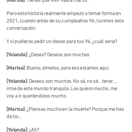
[Marisa]
: Tienes que vivir hasta marzo.
Pero esta historia realmente empezó a tomar forma en
2021, cuando antes de su cumpleaños 96, tuvimos esta
conversación:
Y si pudieras pedir un deseo para tus 96, ¿cuál sería?
[Yolanda]
: ¿Deseo? Deseos son muchos
[Marisa]
: Bueno, dímelos, para eso estamos aquí.
[Yolanda]
: Deseos son muchos. No sé, no sé…tener…
irme de este mundo tranquila. Los quiero mucho, me
voy a ir queriéndolos mucho.
[Marisa]
: ¿Piensas mucho en la muerte?
Porque me has
dicho…
[Yolanda]
: ¿Ah?