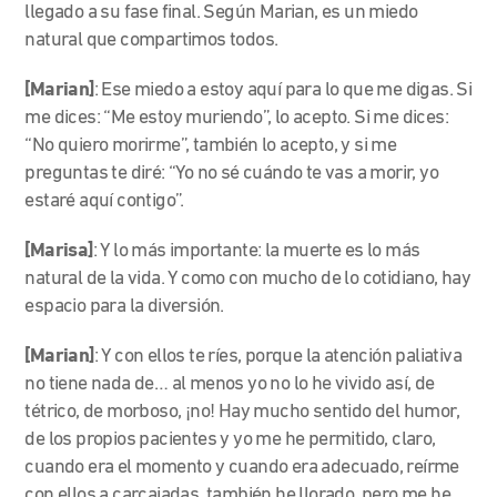
llegado a su fase final. Según Marian, es un miedo
natural que compartimos todos.
[Marian]
: Ese miedo a estoy aquí para lo que me digas. Si
me dices: “Me estoy muriendo”, lo acepto. Si me dices:
“No quiero morirme”, también lo acepto, y si me
preguntas te diré: “Yo no sé cuándo te vas a morir, yo
estaré aquí contigo”.
[Marisa]
: Y lo más importante: la muerte es lo más
natural de la vida. Y como con mucho de lo cotidiano, hay
espacio para la diversión.
[Marian]
: Y con ellos te ríes, porque la atención paliativa
no tiene nada de… al menos yo no lo he vivido así, de
tétrico, de morboso, ¡no! Hay mucho sentido del humor,
de los propios pacientes y yo me he permitido, claro,
cuando era el momento y cuando era adecuado, reírme
con ellos a carcajadas, también he llorado, pero me he